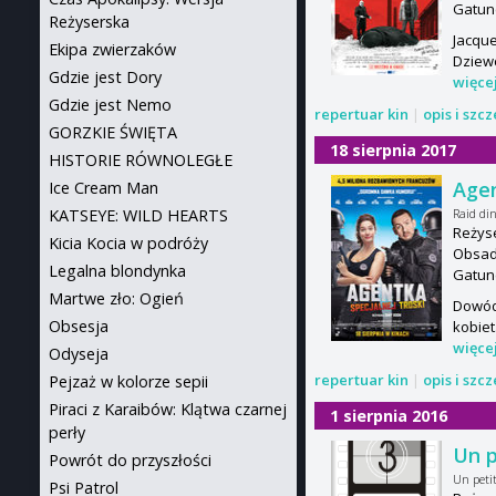
Gatun
Reżyserska
Jacque
Ekipa zwierzaków
Dziewc
Gdzie jest Dory
więce
Gdzie jest Nemo
repertuar kin
|
opis i szc
GORZKIE ŚWIĘTA
18 sierpnia 2017
HISTORIE RÓWNOLEGŁE
Agen
Ice Cream Man
Raid di
KATSEYE: WILD HEARTS
Reżys
Kicia Kocia w podróży
Obsada
Legalna blondynka
Gatun
Martwe zło: Ogień
Dowódc
Obsesja
kobiet
więce
Odyseja
repertuar kin
|
opis i szc
Pejzaż w kolorze sepii
Piraci z Karaibów: Klątwa czarnej
1 sierpnia 2016
perły
Un p
Powrót do przyszłości
Un peti
Psi Patrol