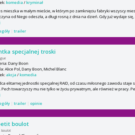
ek:
komedia
/
kryminał
s mieszka w małym mieście, w którym po zamknięciu fabryki wszyscy miesz
zyna od Niego odeszła, a długi rosną z dnia na dzień. Gdy już wydaje się, ż
j
zegóły
|
trailer
tka specjalnej troski
ngue
eria: Dany Boon
: Alice Pol, Dany Boon, Michel Blanc
ek:
akcja
/
komedia
a elitarnej jednostki specjalnej RAID, od czasu miłosnego zawodu staje 
. Pech towarzyszy mu nie tylko w życiu prywatnym, ale również w pracy. P
j
zegóły
|
trailer
|
opinie
etit boulot
t boulot