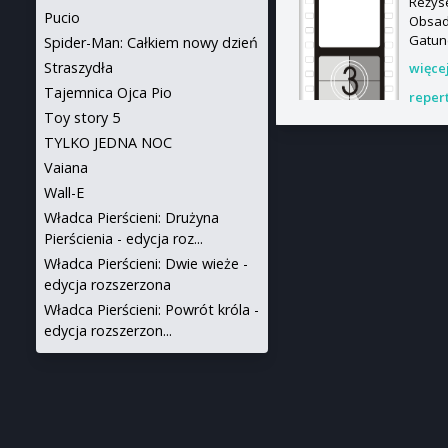
Reżyse
Pucio
Obsada
Gatun
Spider-Man: Całkiem nowy dzień
Straszydła
więce
Tajemnica Ojca Pio
reper
Toy story 5
TYLKO JEDNA NOC
Vaiana
Wall-E
Władca Pierścieni: Drużyna
Pierścienia - edycja roz...
Władca Pierścieni: Dwie wieże -
edycja rozszerzona
Władca Pierścieni: Powrót króla -
edycja rozszerzon...