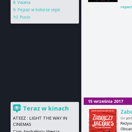
Vaiana
reper
Pejzaż w kolorze sepii
Pucio
15 września 2017
Teraz w kinach
Zabó
ATEEZ : LIGHT THE WAY IN
Un peti
Reżyse
CINEMAS
Obsada
Czas Apokalipsy: Wersja