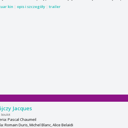
tuar kin
|
opis i szczegóły
|
trailer
jczy Jacques
t boulot
ria: Pascal Chaumeil
: Romain Duris, Michel Blanc, Alice Belaïdi