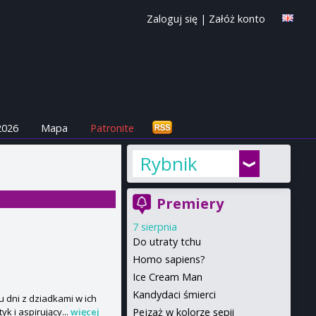
Zaloguj się
|
Załóż konto
2026
Mapa
Patronite
Rybnik
Premiery
7 sierpnia
Do utraty tchu
Homo sapiens?
Ice Cream Man
Kandydaci śmierci
u dni z dziadkami w ich
Pejzaż w kolorze sepii
k i aspirujący...
więcej