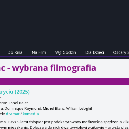
Do Kina
Na Film
Wg Godzin
Dla Dzieci
Oscary 
c - wybrana filmografia
ryciu (2025)
e
ria: Lionel Baier
: Dominique Reymond, Michel Blanc, William Lebghil
ek:
dramat
/
komedia
 maj 1968: 9-letni chłopiec jest podekscytowany możliwością spędzenia kilk
ym mieszkaniu. Dołączają do nich dwaj żywiołowi wujkowie – artysta plasty