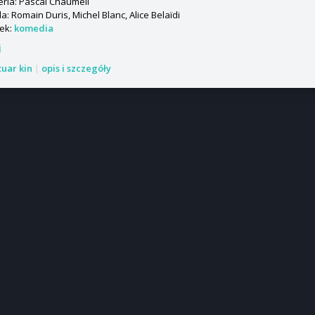
ria: Pascal Chaumeil
: Romain Duris, Michel Blanc, Alice Belaïdi
ek:
komedia
j
tuar kin
|
opis i szczegóły