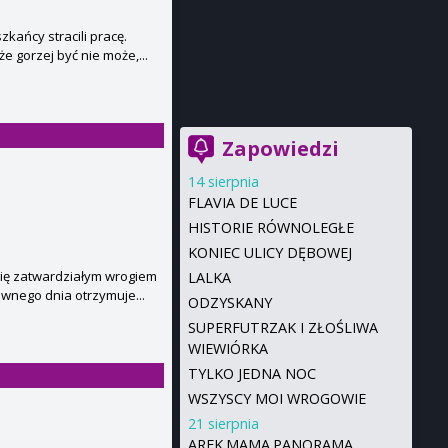
kańcy stracili pracę.
e gorzej być nie może,...
Zapowiedzi
14 sierpnia
FLAVIA DE LUCE
HISTORIE RÓWNOLEGŁE
KONIEC ULICY DĘBOWEJ
się zatwardziałym wrogiem
LALKA
ewnego dnia otrzymuje...
ODZYSKANY
SUPERFUTRZAK I ZŁOŚLIWA
WIEWIÓRKA
TYLKO JEDNA NOC
WSZYSCY MOI WROGOWIE
21 sierpnia
AREK.MAMA.PANORAMA