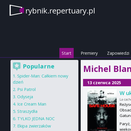
rybnik.repertuary.pl
Start
Premiery
Zapowiedzi
Popularne
Michel Blan
Spider-Man: Całkiem nowy
dzień
13 czerwca 2025
Psi Patrol
W uk
Odyseja
La cach
Ice Cream Man
Reżyse
Obsada
Straszydła
Gatun
TYLKO JEDNA NOC
Paryż,
Ekipa zwierzaków
wiekow